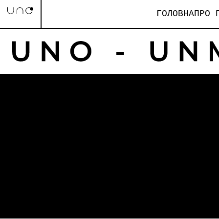
ГОЛОВНА
ПРО 
На пікап для підрозділу UNO
Пошук
Пошук
Свежие записи
Свежие комментарии
Немає коментарів до показу.
Архивы
Немає архівів для показу.
Рубрики
Немає категорій